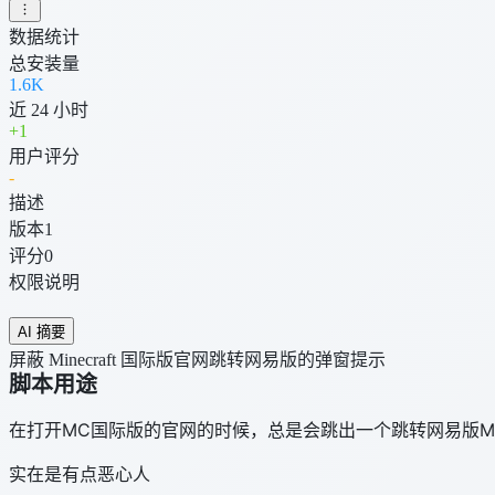
数据统计
总安装量
1.6K
近 24 小时
+
1
用户评分
-
描述
版本
1
评分
0
权限说明
AI 摘要
屏蔽 Minecraft 国际版官网跳转网易版的弹窗提示
脚本用途
在打开MC国际版的官网的时候，总是会跳出一个跳转网易版M
实在是有点恶心人