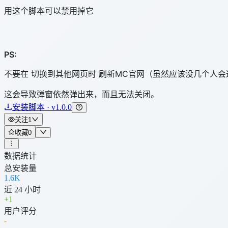
用这个脚本可以禁用掉它
PS:
不要在 切换到其他网页时 刷新MC官网（虽然应该没几个人会
这会导致弹窗依然弹出来，而且无法关闭。
安装脚本 · v1.0.0
关注
1
收藏
0
数据统计
总安装量
1.6K
近 24 小时
+
1
用户评分
-