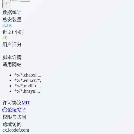
数据统计
总安装量
2.2K
近 24 小时
+
0
用户评分
-
脚本详情
适用网站
*://*.chaoxi...
,
*://*.edu.cn/*
,
*://*.nbdlib...
,
*://*.hnsyu....
许可协议
MIT
论坛帖子
权限与访问
跨域访问
cx.icodef.com