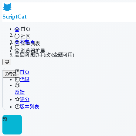
ScriptCat
首页
/
社区
脚本市场
脚本列表
/
浏览器扩展
超星网课助手(改)(查题可用)
首页
登录
代码
反馈
评分
版本列表
超