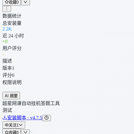
收藏
0
数据统计
总安装量
2.2K
近 24 小时
+
0
用户评分
-
描述
版本
1
评分
0
权限说明
AI 摘要
超星网课自动挂机答题工具
测试
安装脚本 · v4.7.5
关注
1
收藏
0