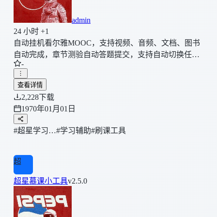
admin
24 小时 +1
自动挂机看尔雅MOOC，支持视频、音频、文档、图书
自动完成，章节测验自动答题提交，支持自动切换任务
-
点、挂机阅读时长、自动登录等，解除各类功能限制，
开放自定义参数
查看详情
2,228
下载
1970年01月01日
#超星学习…
#学习辅助
#刷课工具
超
超星慕课小工具
v2.5.0