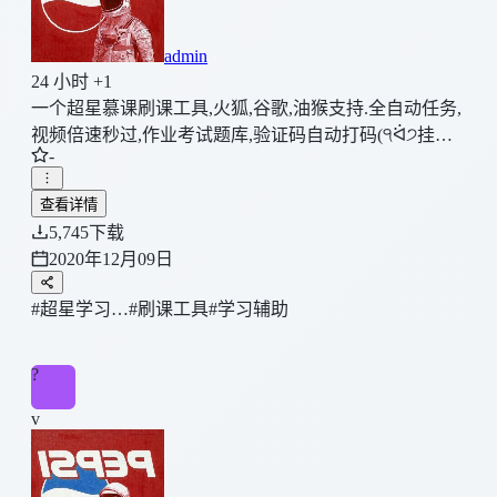
admin
24 小时 +1
一个超星慕课刷课工具,火狐,谷歌,油猴支持.全自动任务,
视频倍速秒过,作业考试题库,验证码自动打码(੧ᐛ੭挂科
-
模式,启动)
查看详情
5,745
下载
2020年12月09日
#超星学习…
#刷课工具
#学习辅助
?
v