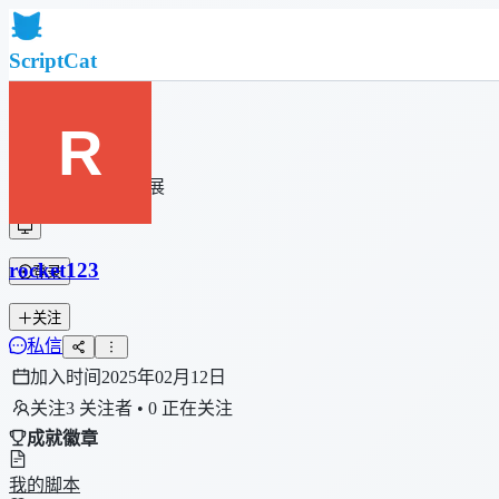
ScriptCat
首页
社区
脚本列表
浏览器扩展
rocket123
登录
关注
私信
加入时间
2025年02月12日
关注
3 关注者 • 0 正在关注
成就徽章
我的脚本