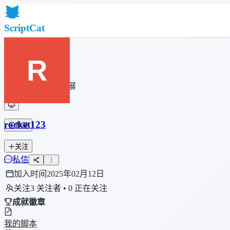
ScriptCat
首页
社区
脚本列表
浏览器扩展
rocket123
登录
关注
私信
加入时间
2025年02月12日
关注
3 关注者 • 0 正在关注
成就徽章
我的脚本