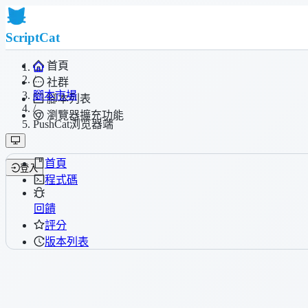
ScriptCat
首頁
/
社群
腳本市場
腳本列表
/
瀏覽器擴充功能
PushCat浏览器端
首頁
登入
程式碼
回饋
評分
版本列表