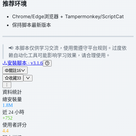
推荐环境
Chrome/Edge浏览器 + Tampermonkey/ScriptCat
保持脚本最新版本
📢 本脚本仅供学习交流，使用需遵守平台规则。过度依
赖自动化工具可能影响学习效果，请合理使用。
安裝腳本 · v3.1.6
關註
16
收藏
33
資料統計
總安裝量
1.8M
近 24 小時
+
752
使用者評分
4
.4