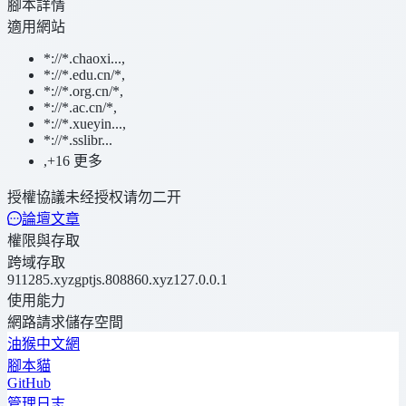
腳本詳情
適用網站
*://*.chaoxi...
,
*://*.edu.cn/*
,
*://*.org.cn/*
,
*://*.ac.cn/*
,
*://*.xueyin...
,
*://*.sslibr...
,
+16 更多
授權協議
未经授权请勿二开
論壇文章
權限與存取
跨域存取
911285.xyz
gptjs.808860.xyz
127.0.0.1
使用能力
網路請求
儲存空間
油猴中文網
腳本貓
GitHub
管理日志