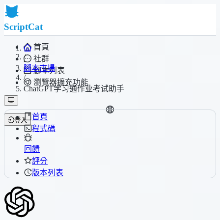
ScriptCat
首頁
/
社群
腳本市場
腳本列表
/
瀏覽器擴充功能
ChatGPT学习通作业考试助手
首頁
登入
程式碼
回饋
評分
版本列表