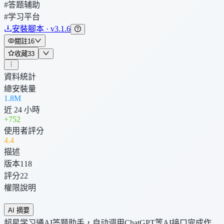
#答题辅助
#学习平台
安裝腳本 · v3.1.6
關註
16
收藏
33
資料統計
總安裝量
1.8M
近 24 小時
+
752
使用者評分
4
.4
描述
版本
118
評分
22
權限說明
AI 摘要
超星学习通AI答题助手，自动调用ChatGPT等AI接口完成作