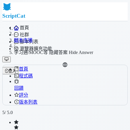
ScriptCat
首頁
/
社群
腳本市場
腳本列表
/
瀏覽器擴充功能
学习通/MOOC等 隐藏答案 Hide Answer
首頁
登入
程式碼
回饋
評分
版本列表
5
/ 5.0