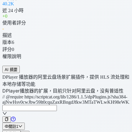
40.2K
近 24 小時
+
0
使用者評分
-
描述
版本
6
評分
0
權限說明
AI 摘要
DPlayer 播放器的阿里云盘场景扩展插件，提供 HLS 流处理和
本地存储等功能
DPlayer播放器的扩展，目前只针对阿里云盘，没有普适性
// @require https://scriptcat.org/lib/1286/1.1.5/dpPlugins.js?sha384-
ajNwHsv0cwJbw59lt0cquZaxRBngdJfkw3MTaTWLwKH98eWKX
關註
1