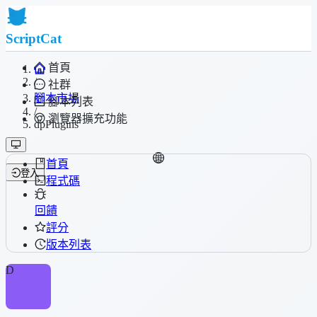
ScriptCat
首頁
/
社群
腳本市場
腳本列表
/
瀏覽器擴充功能
dpPlugins
首頁
登入
程式碼
回饋
評分
版本列表
D