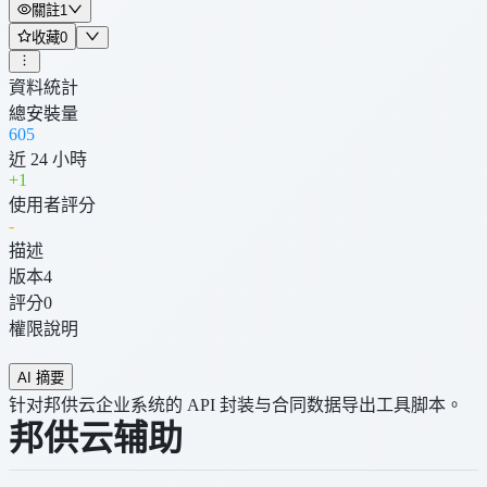
關註
1
收藏
0
資料統計
總安裝量
605
近 24 小時
+
1
使用者評分
-
描述
版本
4
評分
0
權限說明
AI 摘要
针对邦供云企业系统的 API 封装与合同数据导出工具脚本。
邦供云辅助