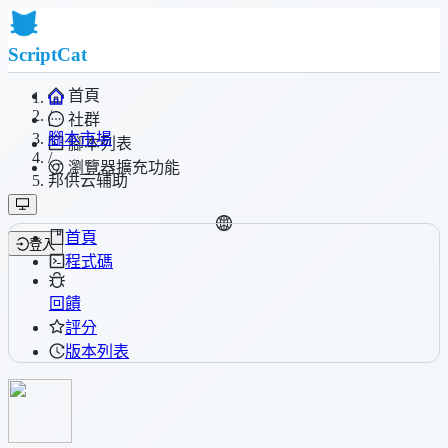
ScriptCat
首頁
/
社群
腳本市場
腳本列表
/
瀏覽器擴充功能
邦供云辅助
首頁
登入
程式碼
回饋
評分
版本列表