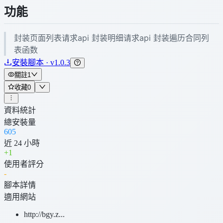
功能
封装页面列表请求api 封装明细请求api 封装遍历合同列
表函数
安裝腳本 · v1.0.3
關註
1
收藏
0
資料統計
總安裝量
605
近 24 小時
+
1
使用者評分
-
腳本詳情
適用網站
http://bgy.z...