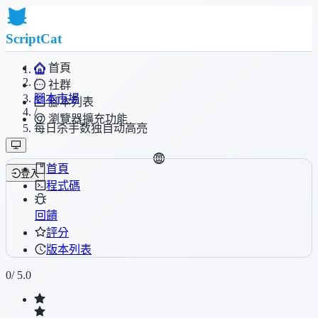
ScriptCat
首頁
/
社群
腳本市場
腳本列表
/
瀏覽器擴充功能
每日杀手数独自动高亮
首頁
登入
程式碼
回饋
評分
版本列表
0
/ 5.0