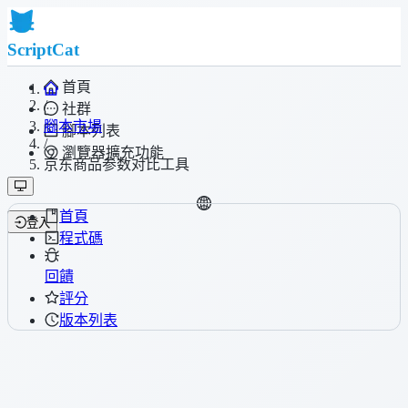
ScriptCat
首頁
/
社群
腳本市場
腳本列表
/
瀏覽器擴充功能
京东商品参数对比工具
首頁
登入
程式碼
回饋
評分
版本列表