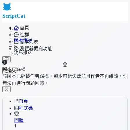
ScriptCat
首頁
/
社群
腳本市場
腳本列表
/
瀏覽器擴充功能
消息推送
腳本已歸檔
登入
該腳本已經被作者歸檔，腳本可能失效並且作者不再維護，你
無法再進行問題回饋。
首頁
程式碼
回饋
1