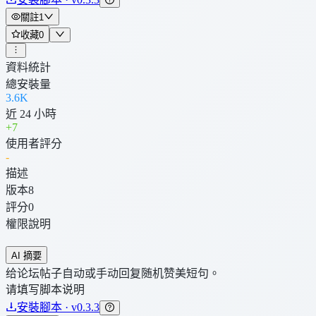
關註
1
收藏
0
資料統計
總安裝量
3.6K
近 24 小時
+
7
使用者評分
-
描述
版本
8
評分
0
權限說明
AI 摘要
给论坛帖子自动或手动回复随机赞美短句。
请填写脚本说明
安裝腳本 · v0.3.3