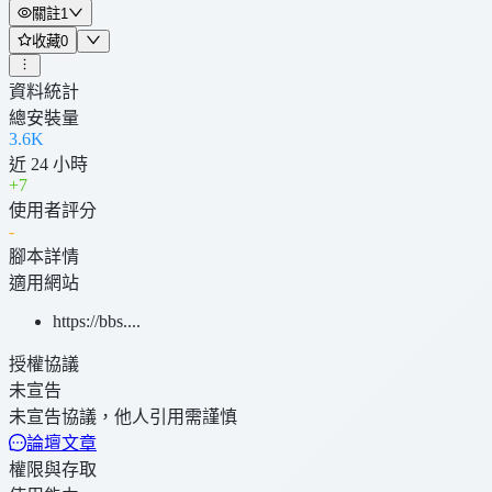
關註
1
收藏
0
資料統計
總安裝量
3.6K
近 24 小時
+
7
使用者評分
-
腳本詳情
適用網站
https://bbs....
授權協議
未宣告
未宣告協議，他人引用需謹慎
論壇文章
權限與存取