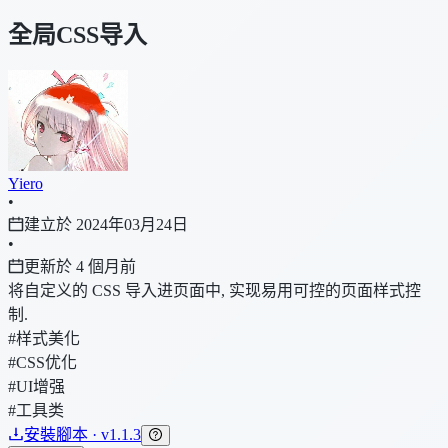
全局CSS导入
Yiero
•
建立於 2024年03月24日
•
更新於 4 個月前
将自定义的 CSS 导入进页面中, 实现易用可控的页面样式控
制.
#样式美化
#CSS优化
#UI增强
#工具类
安裝腳本 · v1.1.3