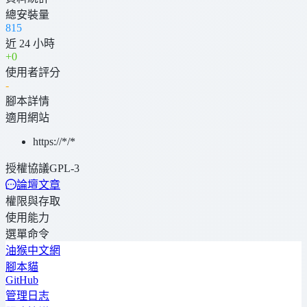
總安裝量
815
近 24 小時
+
0
使用者評分
-
腳本詳情
適用網站
https://*/*
授權協議
GPL-3
論壇文章
權限與存取
使用能力
選單命令
油猴中文網
腳本貓
GitHub
管理日志