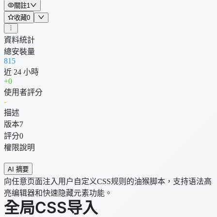
關註
1
收藏
0
資料統計
總安裝量
815
近 24 小時
+
0
使用者評分
-
描述
版本
7
評分
0
權限說明
AI 摘要
向任意页面注入用户自定义CSS规则的油猴脚本，支持语法高
亮编辑器和快速隐藏元素功能。
全局CSS导入