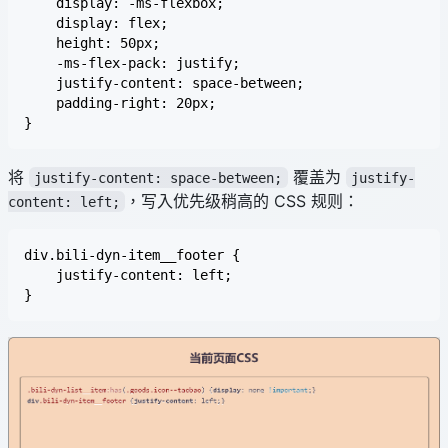
    display: -ms-flexbox;

    display: flex;

    height: 50px;

    -ms-flex-pack: justify;

    justify-content: space-between;

    padding-right: 20px;

将
覆盖为
justify-content: space-between;
justify-
，写入优先级稍高的 CSS 规则：
content: left;
div.bili-dyn-item__footer {

    justify-content: left;
