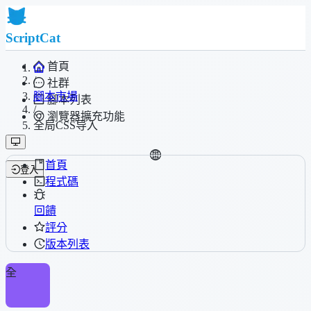
ScriptCat
首頁
/
社群
腳本市場
腳本列表
/
瀏覽器擴充功能
全局CSS导入
首頁
登入
程式碼
回饋
評分
版本列表
全