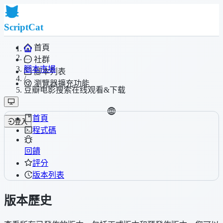
ScriptCat
首頁
/
社群
腳本市場
腳本列表
/
瀏覽器擴充功能
豆瓣电影搜索在线观看&下载
首頁
登入
程式碼
回饋
評分
版本列表
版本歷史