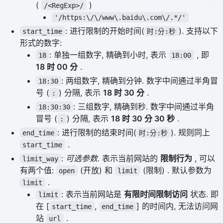
(
)
/<RegExp>/
'/https:\/\/www\.baidu\.com\/.*/'
: 进行限制的开始时间(
). 支持以下
start_time
时:分:秒
形式的数字:
: 单独一组数字, 精确到小时, 表示
, 即
18
18:00
18 时 00 分
.
: 两组数字, 精确到分钟. 数字中间通过半角冒
18:30
号 (
) 分隔, 表示
18 时 30 分
.
:
: 三组数字, 精确到秒. 数字中间通过半角
18:30:30
冒号 (
) 分隔, 表示
18 时 30 分 30 秒
.
:
: 进行限制的结束时间(
). 规则同上
end_time
时:分:秒
.
start_time
:
可选参数
. 表示当前网站的
限制行为
, 可以
limit_way
有两个值:
(开放) 和
(限制) . 默认参数为
open
limit
.
limit
: 表示当前网站是
有限时间限制访问
状态. 即
limit
在 [
,
] 的时间内, 无法访问网
start_time
end_time
站
.
url