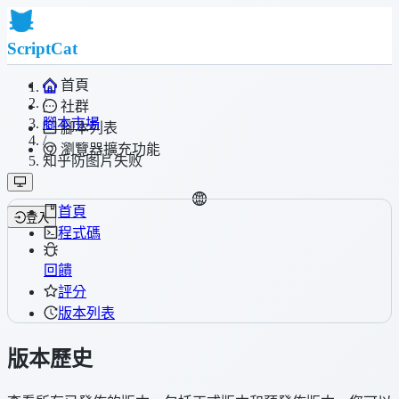
ScriptCat
首頁
/
社群
腳本市場
腳本列表
/
瀏覽器擴充功能
知乎防图片失败
首頁
登入
程式碼
回饋
評分
版本列表
版本歷史