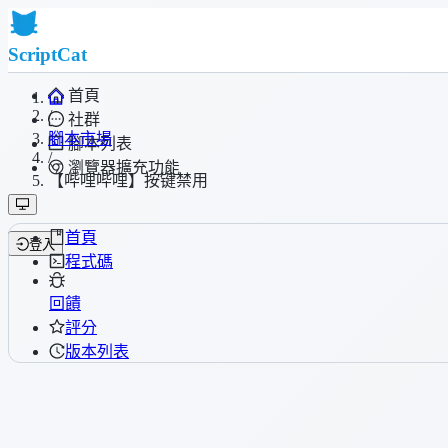
ScriptCat
首頁
/
社群
腳本市場
腳本列表
/
瀏覽器擴充功能
【哔哩哔哩】按键禁用
首頁
登入
程式碼
回饋
評分
版本列表