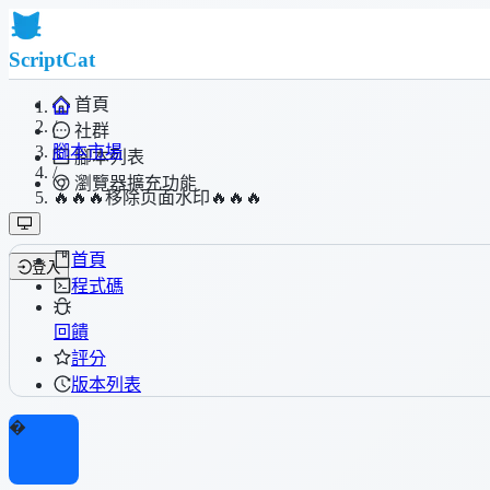
ScriptCat
首頁
/
社群
腳本市場
腳本列表
/
瀏覽器擴充功能
🔥🔥🔥移除页面水印🔥🔥🔥
首頁
登入
程式碼
回饋
評分
版本列表
�