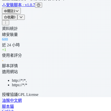
安裝腳本 · v1.0.7
關註
1
收藏
0
資料統計
總安裝量
600
近 24 小時
+
1
使用者評分
-
腳本詳情
適用網站
http://*/*
,
https://*/*
授權協議
GPL License
油猴中文網
腳本貓