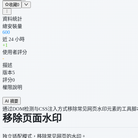
收藏
0
資料統計
總安裝量
600
近 24 小時
+
1
使用者評分
-
描述
版本
5
評分
0
權限說明
AI 摘要
通过DOM检测与CSS注入方式移除常见网页水印元素的工具脚
移除页面水印
独立适配模式，移除常见网页的水印。