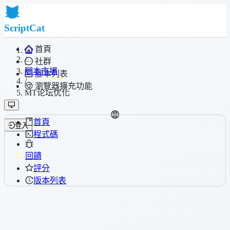
ScriptCat
首頁
/
社群
腳本市場
腳本列表
/
瀏覽器擴充功能
MT论坛优化
首頁
登入
程式碼
回饋
評分
版本列表