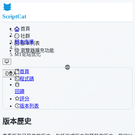
ScriptCat
首頁
/
社群
腳本市場
腳本列表
/
瀏覽器擴充功能
MT论坛优化
首頁
登入
程式碼
回饋
評分
版本列表
版本歷史