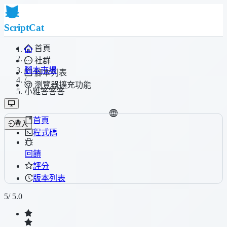
ScriptCat
首頁
/
社群
腳本市場
腳本列表
/
瀏覽器擴充功能
小雅答答答
首頁
登入
程式碼
回饋
評分
版本列表
5
/ 5.0