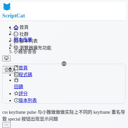
ScriptCat
首頁
/
社群
腳本市場
腳本列表
/
瀏覽器擴充功能
小雅答答答
首頁
登入
程式碼
回饋
評分
版本列表
css keyframe pulse 与小雅做做做实际上不同的 keyframe 重名导
致 special 按钮出现显示问题