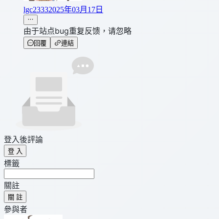
lgc2333
2025年03月17日
由于站点bug重复反馈，请忽略
回覆
連結
登入後評論
登 入
標籤
關註
關 註
參與者