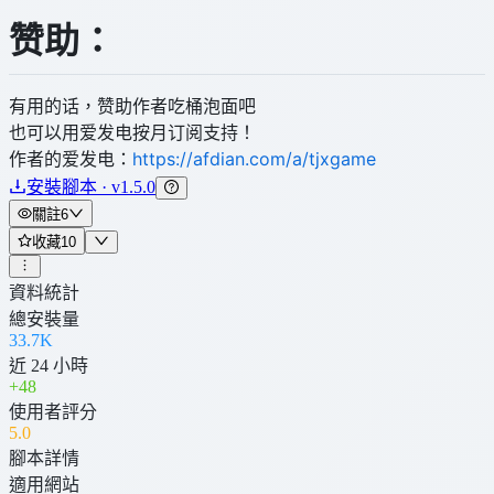
赞助：
有用的话，赞助作者吃桶泡面吧
也可以用爱发电按月订阅支持！
作者的爱发电：
https://afdian.com/a/tjxgame
安裝腳本 · v1.5.0
關註
6
收藏
10
資料統計
總安裝量
33.7K
近 24 小時
+
48
使用者評分
5
.0
腳本詳情
適用網站