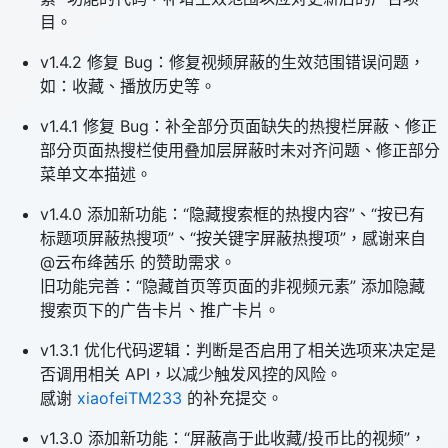
目。
v1.4.2 修复 Bug：修复视频屏蔽的生效范围错误问题，
如：收藏、播放历史等。
v1.4.1 修复 Bug：补全部分页面缺失的热搜栏屏蔽、修正
部分页面热搜栏使用叠加层屏蔽时未对齐问题、修正部分
菜单文本描述。
v1.4.0 添加新功能：“隐藏搜索框的热搜内容”、“按已有
标题项屏蔽热搜项”、“按关键字屏蔽热搜项”，感谢来自
@云布绛茜乐 的赞助需求。
旧功能完善：“隐藏首页等页面的非视频元素” 添加隐藏
搜索页下的广告卡片、推广卡片。
v1.3.1 优化代码逻辑：判断是否启用了相关选项来决定是
否调用相关 API，以减少触发风控的风险。
感谢
xiaofeiTM233
的补充提交。
v1.3.0 添加新功能：“屏蔽高于此收藏/投币比的视频”，