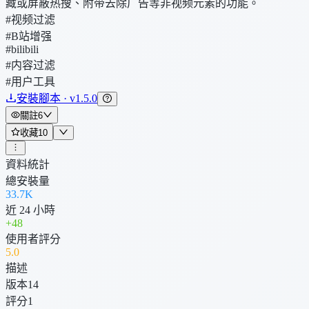
藏或屏蔽热搜、附带去除广告等非视频元素的功能。
#视频过滤
#B站增强
#bilibili
#内容过滤
#用户工具
安裝腳本 · v1.5.0
關註
6
收藏
10
資料統計
總安裝量
33.7K
近 24 小時
+
48
使用者評分
5
.0
描述
版本
14
評分
1