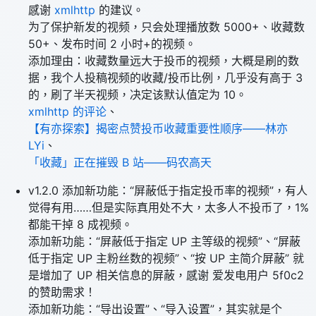
感谢
xmlhttp
的建议。
为了保护新发的视频，只会处理播放数 5000+、收藏数
50+、发布时间 2 小时+的视频。
添加理由：收藏数量远大于投币的视频，大概是刷的数
据，我个人投稿视频的收藏/投币比例，几乎没有高于 3
的，刷了半天视频，决定该默认值定为 10。
xmlhttp 的评论
、
【有亦探索】揭密点赞投币收藏重要性顺序——林亦
LYi
、
「收藏」正在摧毁 B 站——码农高天
v1.2.0 添加新功能：“屏蔽低于指定投币率的视频”，有人
觉得有用……但是实际真用处不大，太多人不投币了，1%
都能干掉 8 成视频。
添加新功能：“屏蔽低于指定 UP 主等级的视频”、“屏蔽
低于指定 UP 主粉丝数的视频”、“按 UP 主简介屏蔽” 就
是增加了 UP 相关信息的屏蔽，感谢 爱发电用户 5f0c2
的赞助需求！
添加新功能：“导出设置”、“导入设置”，其实就是个