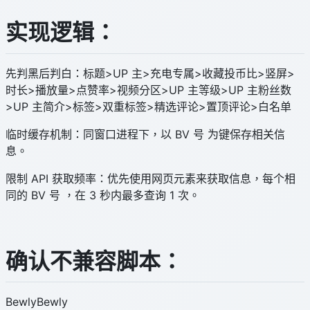
实现逻辑：
先判黑后判白：标题>UP 主>充电专属>收藏投币比>竖屏>
时长>播放量>点赞率>视频分区>UP 主等级>UP 主粉丝数
>UP 主简介>标签>双重标签>精选评论>置顶评论>白名单
临时缓存机制：同窗口进程下，以 BV 号 为键保存相关信
息。
限制 API 获取频率：优先使用网页元素来获取信息，每个相
同的 BV 号 ，在 3 秒内最多查询 1 次。
确认不兼容脚本：
BewlyBewly