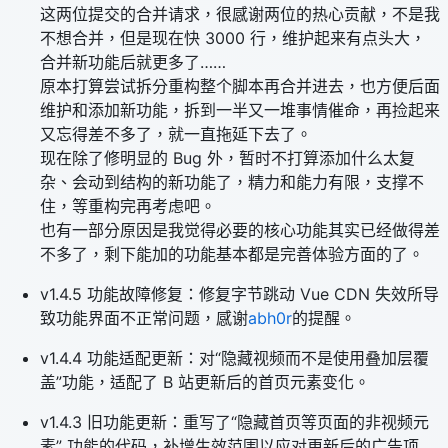
这两位提交的合并请求，很感谢两位的热心贡献，不是我
不想合并，但是现在快 3000 行，维护起来有点头大，
合并新功能后就更多了……
原本打算尝试拆分重构整个脚本再合并进去，也方便后面
维护和添加新功能，拆到一半又一堆事情催命，再捡起来
又忘得差不多了，就一直拖延下去了。
现在除了修明显的 Bug 外，暂时不打算添加什么太复
杂、会动到结构的新功能了，精力和能力有限，支撑不
住，等重构完再考虑吧。
也有一部分原因是我觉得必要的核心功能其实已经做得差
不多了，剩下能加的功能基本都是完善体验方面的了。
v1.4.5 功能故障修复：修复字节跳动 Vue CDN 失效所导
致功能界面不正常问题，感谢
abh0r
的提醒。
v1.4.4 功能适配更新：对“隐藏视频而不是使用叠加层覆
盖”功能，适配了 B 站更新后的首页元素变化。
v1.4.3 旧功能更新：重写了“隐藏首页等页面的非视频元
素” 功能的代码，补增生效范围以应对更新后的广告项