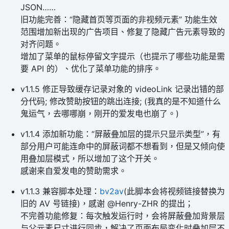
JSON……
旧功能完善：“隐藏首页等页面的非视频元素” 功能生效
范围增加新出现的广告项目、修复了隐藏广告元素导致的
对齐问题。
增加了菜单的鼠标停留文字提示（也提示了哪些功能是需
要 API 的）、优化了菜单功能的排序。
v1.1.5 修正导致缓存记录对象的 videoLink 记录出错的部
分代码; 修改赞助按钮的跳出连接; (我真的是不知道什么
鬼运气，去哪哪崩，刚开的爱发电也崩了。)
v1.1.4 添加新功能：“屏蔽叠加层的提示只显示类型”，有
部分用户可能连命中的屏蔽词都不想看到，但是又倾向使
用叠加层模式，所以增加了这个开关。
感谢来自爱发电的赞助需求。
v1.1.3 兼容脚本处理：
bv2av
(此脚本会将视频链接替换为
旧的 AV 号链接)，感谢 @Henry-ZHR 的提出；
不完善功能修复：每次触发运行时，会将屏蔽叠加背景层
与父元素尺寸进行同步，解决了页面布局变化时叠加层不