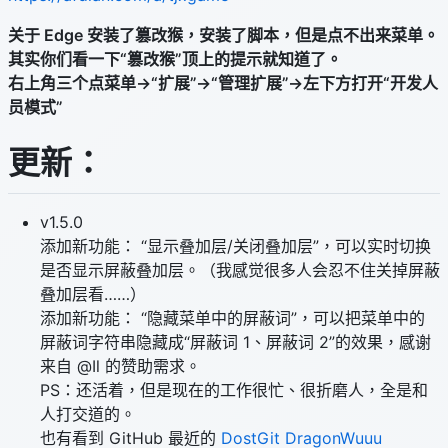
关于 Edge 安装了篡改猴，安装了脚本，但是点不出来菜单。
其实你们看一下“篡改猴”顶上的提示就知道了。
右上角三个点菜单->“扩展”->“管理扩展”->左下方打开“开发人
员模式”
更新：
v1.5.0
添加新功能： “显示叠加层/关闭叠加层”，可以实时切换
是否显示屏蔽叠加层。（我感觉很多人会忍不住关掉屏蔽
叠加层看……）
添加新功能： “隐藏菜单中的屏蔽词”，可以把菜单中的
屏蔽词字符串隐藏成“屏蔽词 1、屏蔽词 2”的效果，感谢
来自 @Il 的赞助需求。
PS：还活着，但是现在的工作很忙、很折磨人，全是和
人打交道的。
也有看到 GitHub 最近的
DostGit
DragonWuuu