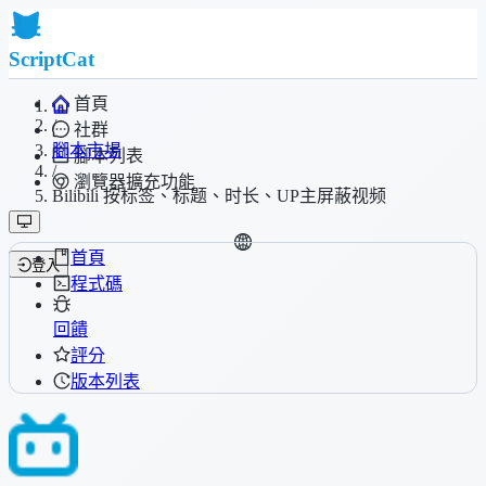
ScriptCat
首頁
/
社群
腳本市場
腳本列表
/
瀏覽器擴充功能
Bilibili 按标签、标题、时长、UP主屏蔽视频
首頁
登入
程式碼
回饋
評分
版本列表