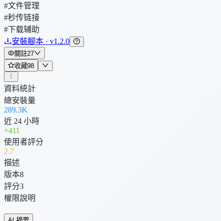
#文件管理
#秒传链接
#下载辅助
安裝腳本 · v1.2.0
關註
27
收藏
98
資料統計
總安裝量
289.3K
近 24 小時
+
411
使用者評分
2
.7
描述
版本
8
評分
3
權限說明
AI 摘要