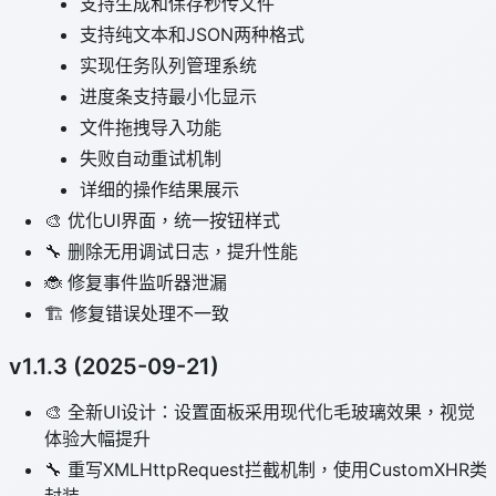
支持生成和保存秒传文件
支持纯文本和JSON两种格式
实现任务队列管理系统
进度条支持最小化显示
文件拖拽导入功能
失败自动重试机制
详细的操作结果展示
🎨 优化UI界面，统一按钮样式
🔧 删除无用调试日志，提升性能
🐞 修复事件监听器泄漏
🏗️ 修复错误处理不一致
v1.1.3 (2025-09-21)
🎨 全新UI设计：设置面板采用现代化毛玻璃效果，视觉
体验大幅提升
🔧 重写XMLHttpRequest拦截机制，使用CustomXHR类