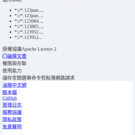
*://*.123pan...
,
*://*.123pan...
,
*://*.123684...
,
*://*.123865...
,
*://*.123952...
,
*://*.123912...
授權協議
Apache Licence 2
論壇文章
權限與存取
使用能力
儲存空間
選單命令
剪貼簿
網路請求
油猴中文網
腳本貓
GitHub
管理日志
服務協議
隱私政策
免責聲明