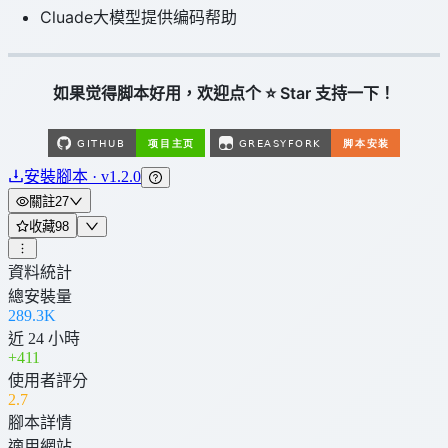
Cluade大模型提供编码帮助
如果觉得脚本好用，欢迎点个 ⭐ Star 支持一下！
安裝腳本 · v1.2.0
關註
27
收藏
98
資料統計
總安裝量
289.3K
近 24 小時
+
411
使用者評分
2
.7
腳本詳情
適用網站