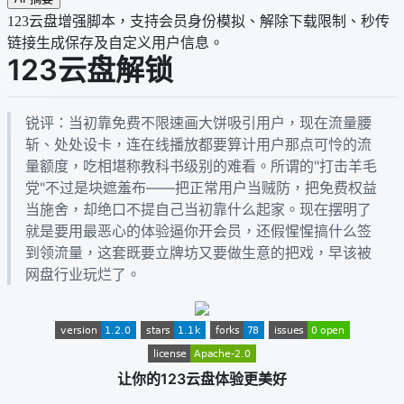
123云盘增强脚本，支持会员身份模拟、解除下载限制、秒传
链接生成保存及自定义用户信息。
123云盘解锁
锐评：当初靠免费不限速画大饼吸引用户，现在流量腰
斩、处处设卡，连在线播放都要算计用户那点可怜的流
量额度，吃相堪称教科书级别的难看。所谓的"打击羊毛
党"不过是块遮羞布——把正常用户当贼防，把免费权益
当施舍，却绝口不提自己当初靠什么起家。现在摆明了
就是要用最恶心的体验逼你开会员，还假惺惺搞什么签
到领流量，这套既要立牌坊又要做生意的把戏，早该被
网盘行业玩烂了。
让你的123云盘体验更美好