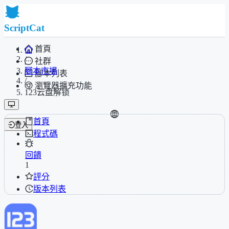
ScriptCat
首頁
/
社群
腳本市場
腳本列表
/
瀏覽器擴充功能
123云盘解锁
首頁
登入
程式碼
回饋
1
評分
版本列表