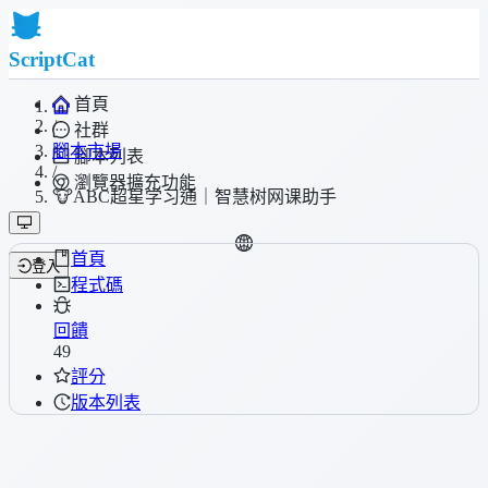
ScriptCat
首頁
/
社群
腳本市場
腳本列表
/
瀏覽器擴充功能
🐮ABC超星学习通｜智慧树网课助手
首頁
登入
程式碼
回饋
49
評分
版本列表