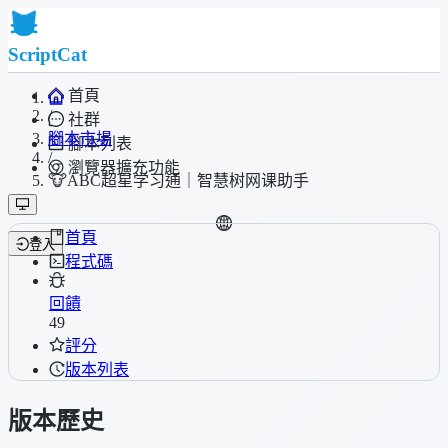
ScriptCat
首頁
/
社群
腳本市場
腳本列表
/
瀏覽器擴充功能
🐮ABC超星学习通｜智慧树网课助手
首頁
登入
程式碼
回饋
49
評分
版本列表
版本歷史