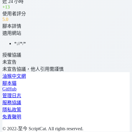
近 24 小時
+
13
使用者評分
5
.0
腳本詳情
適用網站
*://*/*
授權協議
未宣告
未宣告協議，他人引用需謹慎
油猴中文網
腳本貓
GitHub
管理日志
服務協議
隱私政策
免責聲明
© 2022-至今 ScriptCat. All rights reserved.