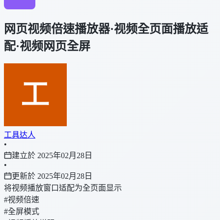
网页视频倍速播放器·视频全页面播放适
配·视频网页全屏
工具达人
•
建立於 2025年02月28日
•
更新於 2025年02月28日
将视频播放窗口适配为全页面显示
#视频倍速
#全屏模式