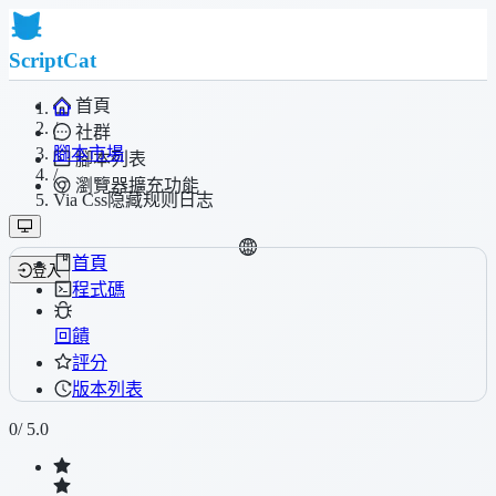
ScriptCat
首頁
/
社群
腳本市場
腳本列表
/
瀏覽器擴充功能
Via Css隐藏规则日志
首頁
登入
程式碼
回饋
評分
版本列表
0
/ 5.0