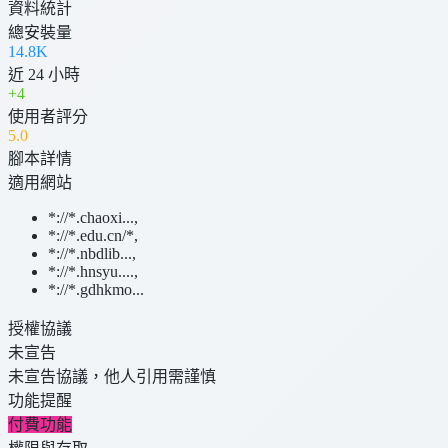
資料統計
總安裝量
14.8K
近 24 小時
+
4
使用者評分
5
.0
腳本詳情
適用網站
*://*.chaoxi...
,
*://*.edu.cn/*
,
*://*.nbdlib...
,
*://*.hnsyu....
,
*://*.gdhkmo...
授權協議
未宣告
未宣告協議，他人引用需謹慎
功能提醒
付費功能