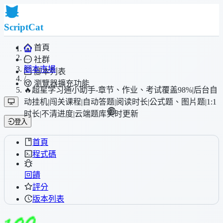
ScriptCat
首頁
/
社群
腳本市場
腳本列表
/
瀏覽器擴充功能
🔥超星学习通小助手-章节、作业、考试覆盖98%|后台自
动挂机|闯关课程|自动答题|阅读时长|公式题、图片题|1:1
时长|不清进度|云端题库实时更新
登入
首頁
程式碼
回饋
評分
版本列表