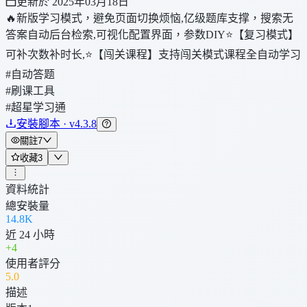
更新於 2025年03月18日
🔥新版学习模式，避免页面切换烦恼,亿级题库支撑，搜索无
答案自动后台检索,可视化配置界面，参数DIY⭐️【复习模式】
可补次数补时长,⭐️【闯关课程】支持闯关模式课程全自动学习
#自动答题
#刷课工具
#超星学习通
安裝腳本 · v4.3.8
關註
7
收藏
3
資料統計
總安裝量
14.8K
近 24 小時
+
4
使用者評分
5
.0
描述