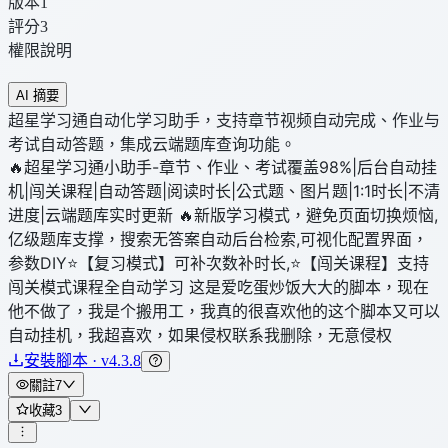
版本
1
評分
3
權限說明
AI 摘要
超星学习通自动化学习助手，支持章节视频自动完成、作业与
考试自动答题，集成云端题库查询功能。
🔥超星学习通小助手-章节、作业、考试覆盖98%|后台自动挂
机|闯关课程|自动答题|阅读时长|公式题、图片题|1:1时长|不清
进度|云端题库实时更新 🔥新版学习模式，避免页面切换烦恼,
亿级题库支撑，搜索无答案自动后台检索,可视化配置界面，
参数DIY⭐️【复习模式】可补次数补时长,⭐️【闯关课程】支持
闯关模式课程全自动学习 这是爱吃蛋炒饭大大的脚本，现在
他不做了，我是个搬用工，我真的很喜欢他的这个脚本又可以
自动挂机，我超喜欢，如果侵权联系我删除，无意侵权
安裝腳本 · v4.3.8
關註
7
收藏
3