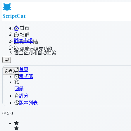
ScriptCat
首頁
/
社群
腳本市場
腳本列表
/
瀏覽器擴充功能
掘金签到和自动抽奖
首頁
登入
程式碼
回饋
評分
版本列表
0
/ 5.0