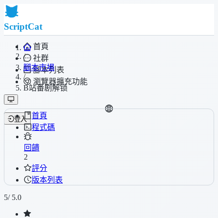
ScriptCat
首頁
/
社群
腳本市場
腳本列表
/
瀏覽器擴充功能
B站番剧解锁
首頁
登入
程式碼
回饋
2
評分
版本列表
5
/ 5.0