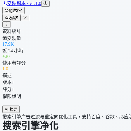
安裝腳本 · v1.1.0
關註
3
收藏
5
資料統計
總安裝量
17.9K
近 24 小時
+
30
使用者評分
1
.0
描述
版本
1
評分
1
權限說明
AI 摘要
搜索引擎广告过滤与重定向优化工具，支持百度、谷歌、必应
搜索引擎净化