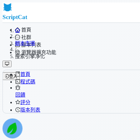
ScriptCat
首頁
/
社群
腳本市場
腳本列表
/
瀏覽器擴充功能
搜索引擎净化
首頁
登入
程式碼
回饋
評分
版本列表