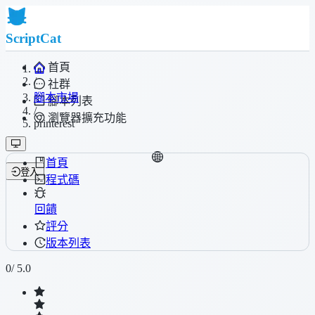
ScriptCat
首頁
/
社群
腳本市場
腳本列表
/
瀏覽器擴充功能
printerest
首頁
登入
程式碼
回饋
評分
版本列表
0
/ 5.0