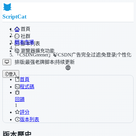
ScriptCat
首頁
/
社群
腳本市場
腳本列表
/
瀏覽器擴充功能
「CSDNGreener」🍃CSDN广告完全过滤|免登录|个性化
排版|最强老牌脚本|持续更新
登入
首頁
程式碼
回饋
1
評分
版本列表
版本歷史