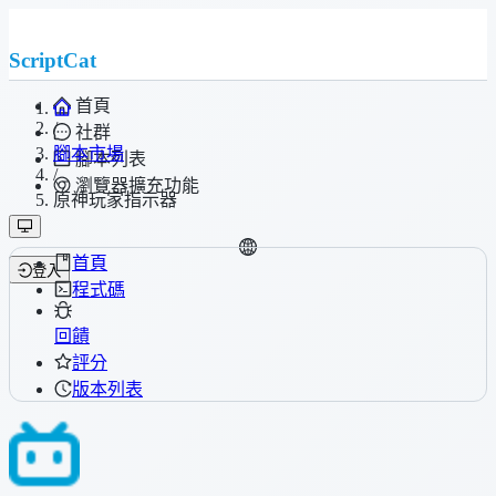
ScriptCat
首頁
/
社群
腳本市場
腳本列表
/
瀏覽器擴充功能
原神玩家指示器
首頁
登入
程式碼
回饋
評分
版本列表