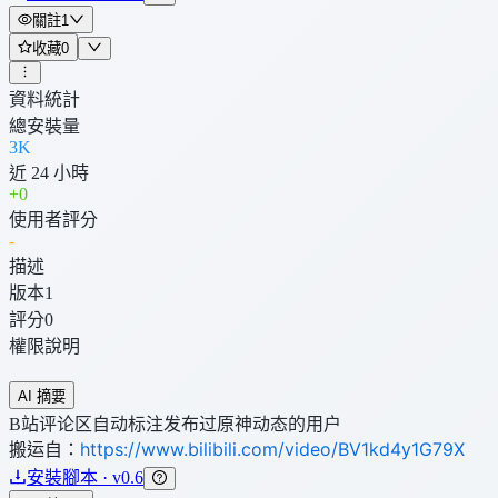
關註
1
收藏
0
資料統計
總安裝量
3K
近 24 小時
+
0
使用者評分
-
描述
版本
1
評分
0
權限說明
AI 摘要
B站评论区自动标注发布过原神动态的用户
搬运自：
https://www.bilibili.com/video/BV1kd4y1G79X
安裝腳本 · v0.6