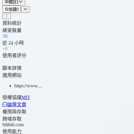
關註
1
收藏
0
資料統計
總安裝量
3K
近 24 小時
+
0
使用者評分
-
腳本詳情
適用網站
https://www....
授權協議
MIT
論壇文章
權限與存取
跨域存取
bilibili.com
使用能力