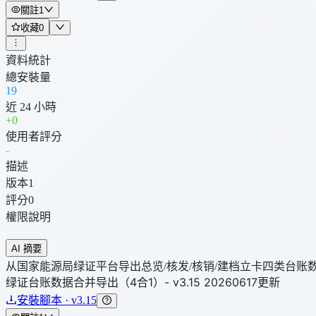
關註
1
收藏
0
資料統計
總安裝量
19
近 24 小時
+
0
使用者評分
-
描述
版本
1
評分
0
權限說明
AI 摘要
从国家能源局绿证平台导出总览/核发/核销/建档立卡四类台账数据到
绿证台账数据合并导出（4合1）- v3.15 20260617更新
安裝腳本 · v3.15