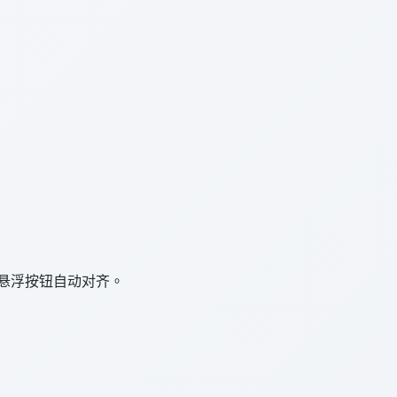
辑；悬浮按钮自动对齐。