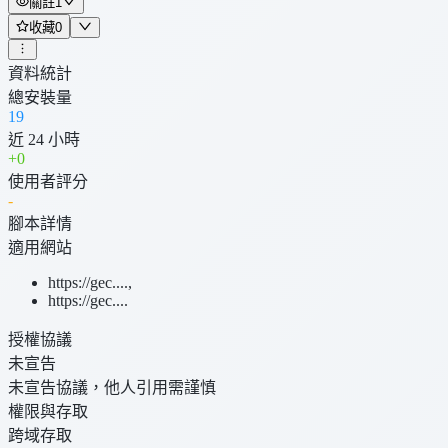
關註
1
收藏
0
資料統計
總安裝量
19
近 24 小時
+
0
使用者評分
-
腳本詳情
適用網站
https://gec....
,
https://gec....
授權協議
未宣告
未宣告協議，他人引用需謹慎
權限與存取
跨域存取