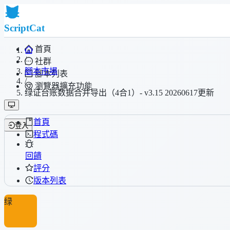
ScriptCat
首頁
/
社群
腳本市場
腳本列表
/
瀏覽器擴充功能
绿证台账数据合并导出（4合1）- v3.15 20260617更新
首頁
登入
程式碼
回饋
評分
版本列表
绿