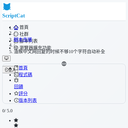
ScriptCat
首頁
/
社群
腳本市場
腳本列表
/
瀏覽器擴充功能
油猴中文网回复的时候不够10个字符自动补全
首頁
登入
程式碼
回饋
評分
版本列表
0
/ 5.0