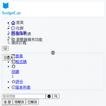
ScriptCat
首頁
/
社群
腳本市場
腳本列表
/
瀏覽器擴充功能
骚扰拦截
首頁
登入
程式碼
回饋
2
評分
版本列表
全 部
待解決
已解決