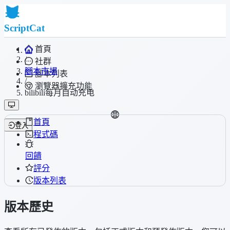
ScriptCat
首頁
/
社群
腳本市場
腳本列表
/
瀏覽器擴充功能
bilibili每月自动充电
首頁
登入
程式碼
回饋
評分
版本列表
版本歷史