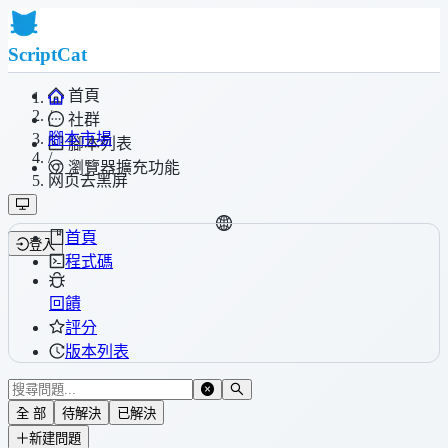
ScriptCat
首頁
/
社群
腳本市場
腳本列表
/
瀏覽器擴充功能
网页去黑屏
首頁
登入
程式碼
回饋
評分
版本列表
全 部
待解決
已解決
新建問題