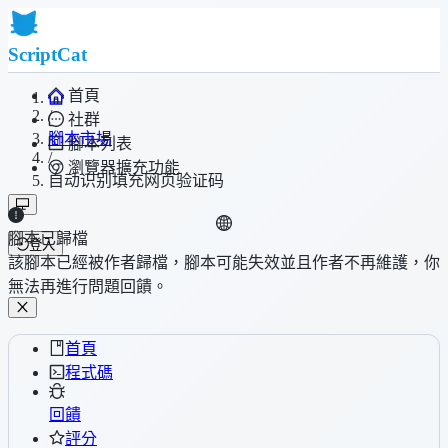
ScriptCat
首頁
/
社群
腳本市場
腳本列表
/
瀏覽器擴充功能
自动识别填充网页验证码
腳本已歸檔
登入
該腳本已經被作者歸檔，腳本可能失效並且作者不再維護，你
無法再進行問題回饋。
首頁
程式碼
回饋
評分