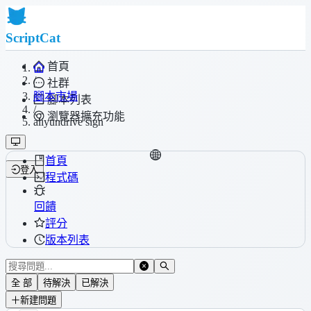
ScriptCat
首頁
/
社群
腳本市場
腳本列表
/
瀏覽器擴充功能
aliyundrive sign
首頁
登入
程式碼
回饋
評分
版本列表
全 部
待解決
已解決
新建問題