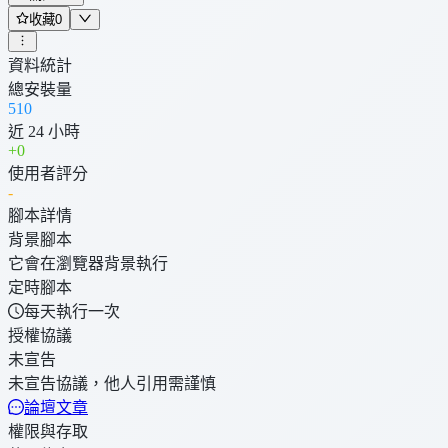
收藏
0
資料統計
總安裝量
510
近 24 小時
+
0
使用者評分
-
腳本詳情
背景腳本
它會在瀏覽器背景執行
定時腳本
每天執行一次
授權協議
未宣告
未宣告協議，他人引用需謹慎
論壇文章
權限與存取