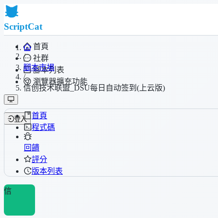
ScriptCat
首頁
/
社群
腳本市場
腳本列表
/
瀏覽器擴充功能
信创技术联盟_DSU每日自动签到(上云版)
首頁
登入
程式碼
回饋
評分
版本列表
信