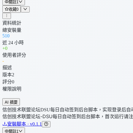
關註
1
收藏
0
資料統計
總安裝量
510
近 24 小時
+
0
使用者評分
-
描述
版本
2
評分
0
權限說明
AI 摘要
信创技术联盟论坛DSU每日自动签到后台脚本，实现登录后自
信创技术联盟论坛-DSU每日自动签到后台脚本，首次运行请注意
安裝腳本 · v0.1.1
關註
1