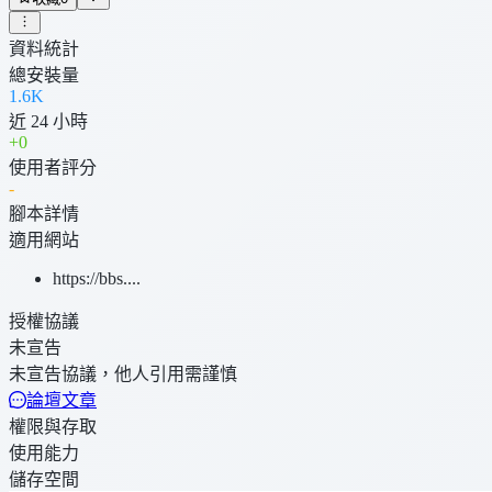
資料統計
總安裝量
1.6K
近 24 小時
+
0
使用者評分
-
腳本詳情
適用網站
https://bbs....
授權協議
未宣告
未宣告協議，他人引用需謹慎
論壇文章
權限與存取
使用能力
儲存空間