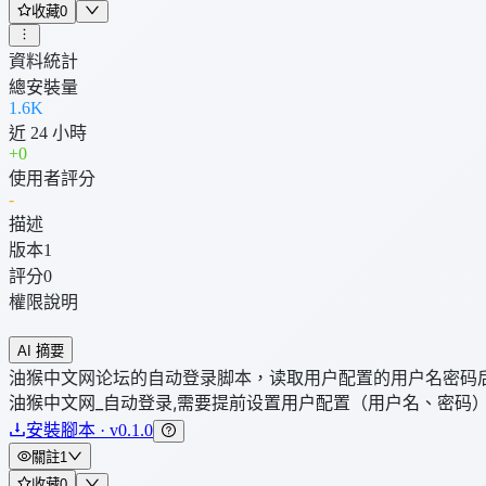
收藏
0
資料統計
總安裝量
1.6K
近 24 小時
+
0
使用者評分
-
描述
版本
1
評分
0
權限說明
AI 摘要
油猴中文网论坛的自动登录脚本，读取用户配置的用户名密码
油猴中文网_自动登录,需要提前设置用户配置（用户名、密码
安裝腳本 · v0.1.0
關註
1
收藏
0