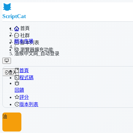
ScriptCat
首頁
/
社群
腳本市場
腳本列表
/
瀏覽器擴充功能
油猴中文网_自动登录
首頁
登入
程式碼
回饋
評分
版本列表
油