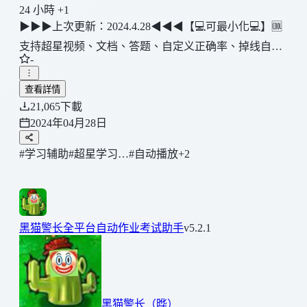
24 小時 +1
▶▶▶上次更新：2024.4.28◀◀◀【💻可最小化💻】🆒
支持超星视频、文档、答题、自定义正确率、掉线自动
-
登录🤘取消视频文件加载，多开也不占用网速，放心追
剧🍊自定义答题正确率，提高学习效率🍆每日功能测
查看詳情
试，在发现问题前就解决问题，防清进度，无不良记录
21,065
下載
2024年04月28日
#学习辅助
#超星学习…
#自动播放
+2
黑猫警长全平台自动作业考试助手
v5.2.1
黑猫警长（晔）