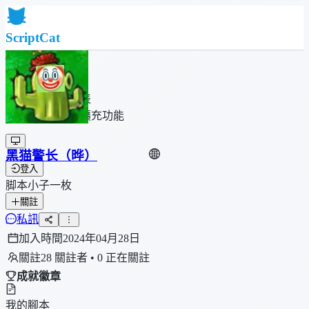
ScriptCat
首頁
社群
腳本列表
瀏覽器擴充功能
黑猫警长（晔）
登入
脚本小子一枚
關註
私訊
加入時間
2024年04月28日
關註
28 關註者 • 0 正在關註
成就徽章
我的腳本