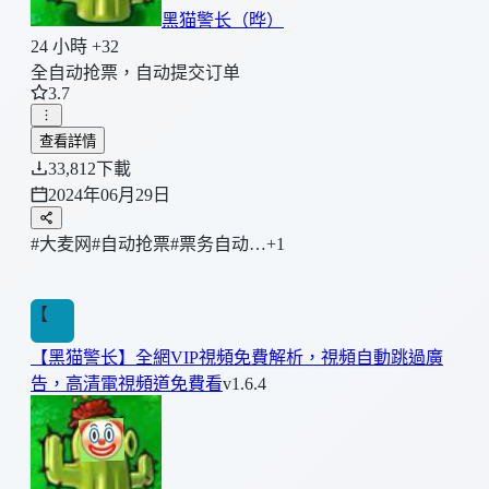
黑猫警长（晔）
24 小時 +32
全自动抢票，自动提交订单
3.7
查看詳情
33,812
下載
2024年06月29日
#大麦网
#自动抢票
#票务自动…
+1
【
【黑猫警长】全網VIP視頻免費解析，視頻自動跳過廣
告，高清電視頻道免費看
v1.6.4