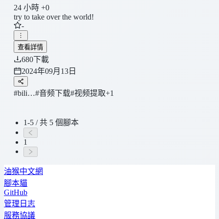
24 小時 +0
try to take over the world!
-
查看詳情
680
下載
2024年09月13日
#bili…
#音频下载
#视频提取
+1
1-5 / 共 5 個腳本
1
油猴中文網
腳本貓
GitHub
管理日志
服務協議