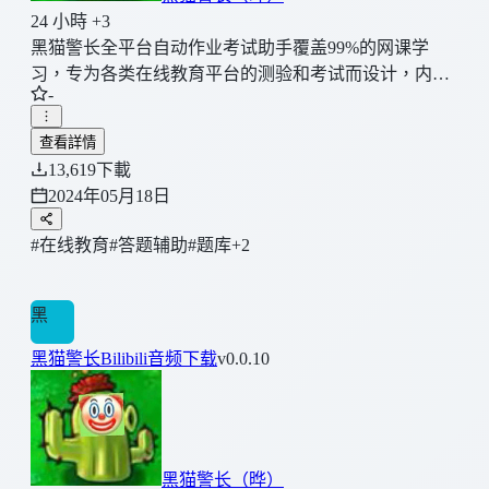
24 小時 +3
黑猫警长全平台自动作业考试助手覆盖99%的网课学
习，专为各类在线教育平台的测验和考试而设计，内置
-
丰富的题库资源，并提供自动答题功能。【🥇完全免
费】，无需支付任何费用。适用于超星学习通、知到智
查看詳情
慧树、职教云系列、雨课堂、考试星等几乎所有的网课
13,619
下載
平台。立即体验这款全能的自动答题脚本，让学习变得
2024年05月18日
更加高效和便捷。记得每天保持微笑哦
#在线教育
#答题辅助
#题库
+2
黑
黑猫警长Bilibili音频下载
v0.0.10
黑猫警长（晔）