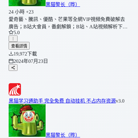
黑猫警长（晔）
24 小時 +23
愛奇藝、騰訊、優酷、芒果等全網VIP視頻免費破解去
廣告；B站大會員，番劇解鎖；B站、A站視頻解析下
5.0
載；高清電視頻道觀看（CCTV、湖南衛視等100多個
臺）；
查看詳情
19,972
下載
2024年07月23日
黑猫学习通助手 完全免费 自动挂机 不占内存资源
v3.0
黑猫警长（晔）