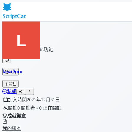
ScriptCat
首頁
社群
腳本列表
瀏覽器擴充功能
lawchou
登入
關註
私訊
加入時間
2021年12月31日
關註
0 關註者 • 0 正在關註
成就徽章
我的腳本