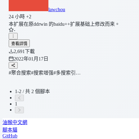
lawchou
24 小時 +2
本扩展在原ddrwin 的baidu++扩展基础上修改而来。
-
查看詳情
2,691
下載
2022年01月17日
#聚合搜索
#搜索增强
#多搜索引…
1-2 / 共 2 個腳本
1
油猴中文網
腳本貓
GitHub