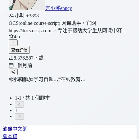
言小溪enncy
24 小時 +3898
OCS(online-course-script) 网课助手，官网
https://docs.ocsjs.com ，专注于帮助大学生从网课中释放
4.6
出来 让自己的时间把握在自己的手中，拥有人性化的操
作页面，流畅的步骤提示，支持 【超星学习通】 【知到
查看詳情
智慧树】 【职教云】 【智慧职教】 【中国大学
8,376,587
下載
MOOC】 【雨课堂】 等网课的学习，作业。具体的功
1 個月前
能请查看脚本悬浮窗中的教程页面。
#网课辅助
#学习自动…
#在线教育…
1-1 / 共 1 個腳本
1
油猴中文網
腳本貓