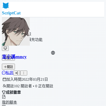
ScriptCat
首頁
社群
腳本列表
瀏覽器擴充功能
言小溪enncy
登入
關註
私訊
加入時間
2022年03月21日
關註
102 關註者 • 0 正在關註
成就徽章
我的腳本