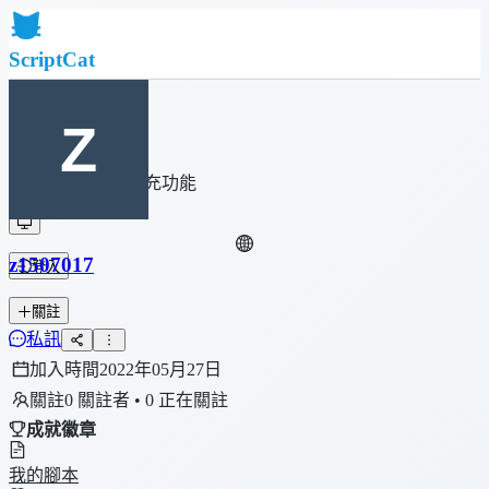
ScriptCat
首頁
社群
腳本列表
瀏覽器擴充功能
z1507017
登入
關註
私訊
加入時間
2022年05月27日
關註
0 關註者 • 0 正在關註
成就徽章
我的腳本